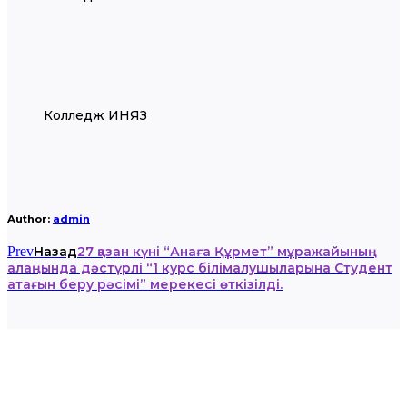
Колледж ИНЯЗ
Author:
admin
Prev
Назад
27 қазан күні “Анаға Құрмет” мұражайының
алаңында дәстүрлі “1 курс білімалушыларына Студент
атағын беру рәсімі” мерекесі өткізілді.