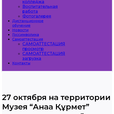
колледжа
Воспитательная
работа
Фотогалерея
Дистанционное
обучение
Новости
Госсимволика
Самоаттестация
САМОАТТЕСТАЦИЯ
просмотр
САМОАТТЕСТАЦИЯ
загрузка
Контакты
27 октября на территории
Музея “Анаға Құрмет”