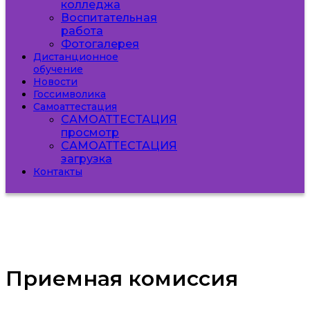
колледжа
Воспитательная
работа
Фотогалерея
Дистанционное
обучение
Новости
Госсимволика
Самоаттестация
САМОАТТЕСТАЦИЯ
просмотр
САМОАТТЕСТАЦИЯ
загрузка
Контакты
Приемная комиссия