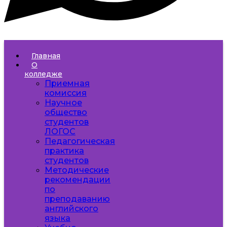
Главная
О
колледже
Приемная
комиссия
Научное
общество
студентов
ЛОГОС
Педагогическая
практика
студентов
Методические
рекомендации
по
преподаванию
английского
языка