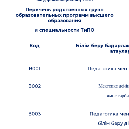
Перечень
родственных групп
образовательных программ высшего
образования
и специальности
ТиПО
Код
Білім беру бағдарл
атаула
В001
Педагогика
мен
В002
Мектепке дейін
және тәрби
В003
Педагогика
мен
білім беру әд